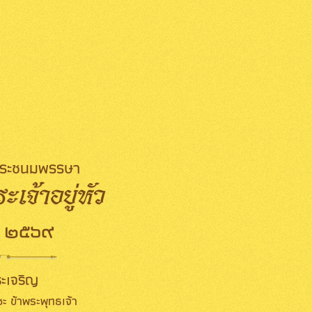
มพระชนมพรรษา
เจ้าอยู่หัว
 ๒๕๖๙
ะเจริญ
ะ ข้าพระพุทธเจ้า