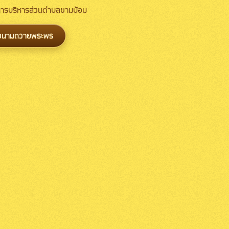
์การบริหารส่วนตำบลขามป้อม
งนามถวายพระพร