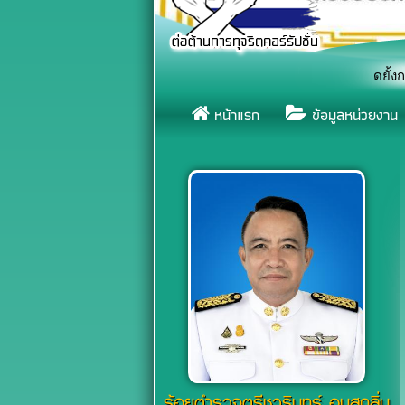
เชิญชวนทุกภาคส่วน รวมพลังแสดงสัญลักษณ์หยุดยั้งการจมน้ำ เนื่อง
«
หน้าแรก
ข้อมูลหน่วยงาน
ร้อยตำรวจตรีชวรินทร์ อบสุกลิ่น