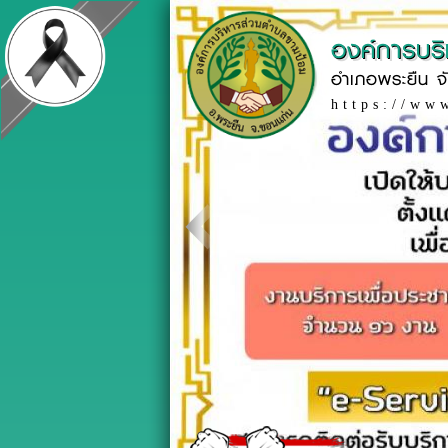
องค์การบร
อำเภอพระยืน จ
https://ww