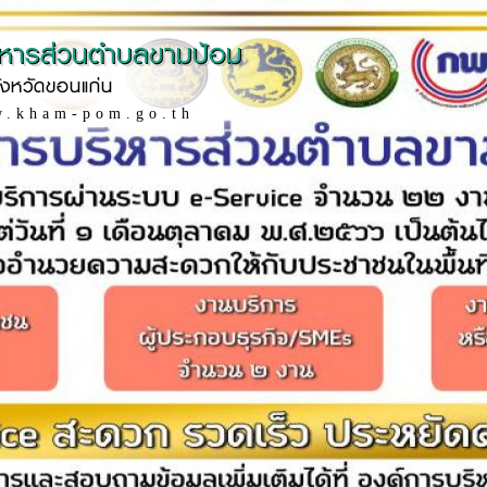
ิหารส่วนตำบลขามป้อม
ังหวัดขอนแก่น
w.kham-pom.go.th