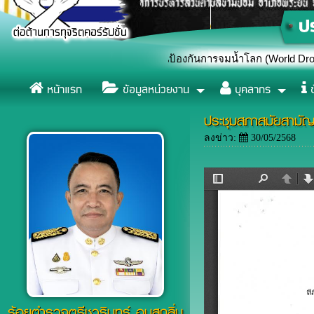
้งการจมน้ำ เนื่องในวันป้องกันการจมน้ำโลก (World Drowning Prevent
หน้าแรก
ข้อมูลหน่วยงาน
บุคลากร
ข
ประชุมสภาสมัยสามัญ
ลงข่าว:
30/05/2568
ร้อยตำรวจตรีชวรินทร์ อบสุกลิ่น