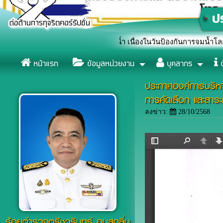
ักษณ์หยุดยั้งการจมน้ำ เนื่องในวันป้องกันการจมน้ำโลก (World Drown
หน้าแรก
ข้อมูลหน่วยงาน
บุคลากร
ข
ประกาศองค์การบริหาร
การคัดเลือก และสา
ลงข่าว:
28/10/2568
ร้อยตำรวจตรีชวรินทร์ อบสุกลิ่น