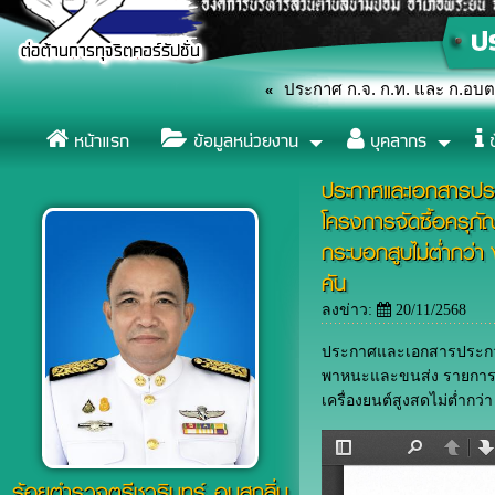
ld Drowning Prevention Day) ปี 2569
ประกาศ ก.จ. ก.ท. และ ก.อบต.
«
หน้าแรก
ข้อมูลหน่วยงาน
บุคลากร
ข
ประกาศและเอกสารปร
โครงการจัดซื้อครุภ
กระบอกสูบไม่ต่ำกว่า 
คัน
ลงข่าว:
20/11/2568
ประกาศและเอกสารประกวดร
พาหนะและขนส่ง รายการ ร
เครื่องยนต์สูงสดไม่ต่ำกว่
ร้อยตำรวจตรีชวรินทร์ อบสุกลิ่น