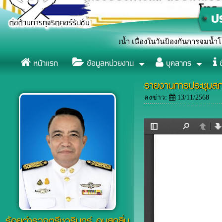
ญลักษณ์หยุดยั้งการจมน้ำ เนื่องในวันป้องกันการจมน้ำโลก (World Dro
หน้าแรก
ข้อมูลหน่วยงาน
บุคลากร
ข
รายงานการประชุมสภ
ลงข่าว:
13/11/2568
ร้อยตำรวจตรีชวรินทร์ อบสุกลิ่น