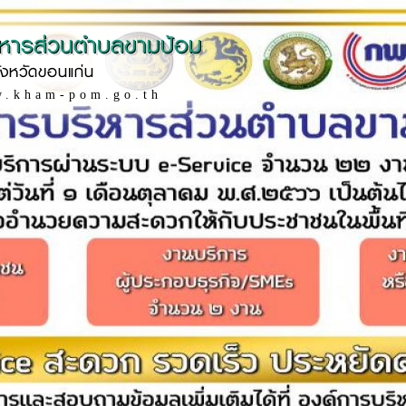
ิหารส่วนตำบลขามป้อม
ังหวัดขอนแก่น
w.kham-pom.go.th