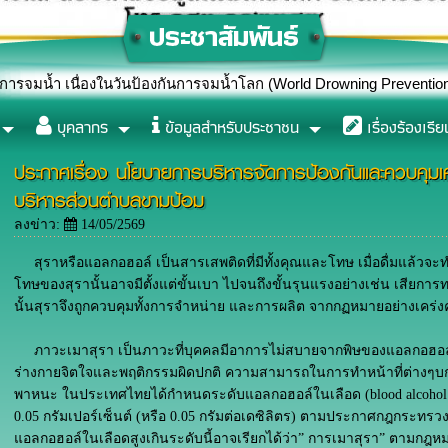
ป้องกันการจมน้ำโลก (World Drowning Prevention Day) ปี 2569
บุคลากร
ข้อมูลสำหรับประชาชน
เรื่องร้องเรีย
ประกาศเรื่อง นโยบายการบริหารจัดการป้องกันและควบคุมเคร
บริหารส่วนตำบลขามป้อม
ลงข่าว:
14/05/2569
สุราหรือแอลกอฮอล์ เป็นสารเสพติดที่มีทั้งคุณและโทษ เมื่อดื่มแล้วจะท
โทษของสุรานั้นอาจมีตั้งแต่ขั้นเบา ไปจนถึงขั้นรุนแรงอย่างเช่น เสียการท
นั้นสุราจึงถูกควบคุมทั้งการจำหน่าย และการผลิต จากกฏหมายอย่างเคร่ง
ภาวะเมาสุรา เป็นภาวะที่บุคคลมีอาการไม่สบายจากพิษของแอลกอฮอล์ ห
ร่างกายจิตใจและพฤติกรรมผิดปกติ ความสามารถในการทำหน้าที่ต่างๆบกพ
พาหนะ ในประเทศไทยได้กำหนดระดับแอลกอฮอล์ในเลือด (blood alcohol conce
0.05 กรัมเปอร์เซ็นต์ (หรือ 0.05 กรัมต่อเดซิลิตร) ตามประกาศกฎกระทรวง
แอลกอฮอล์ในเลือดสูงเกินระดับนี้อาจเรียกได้ว่า” การเมาสุรา” ตามก