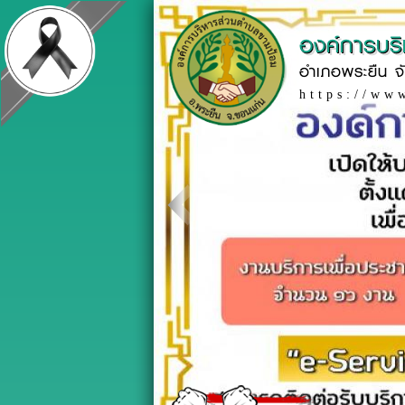
องค์การบร
อำเภอพระยืน จ
https://ww