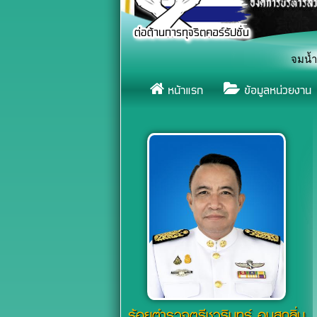
สัญลักษณ์หยุดยั้งการจมน้ำ เนื่องในวันป้องกันการจมน้ำโลก (World D
หน้าแรก
ข้อมูลหน่วยงาน
ร้อยตำรวจตรีชวรินทร์ อบสุกลิ่น