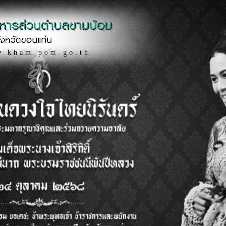
ิหารส่วนตำบลขามป้อม
ังหวัดขอนแก่น
w.kham-pom.go.th