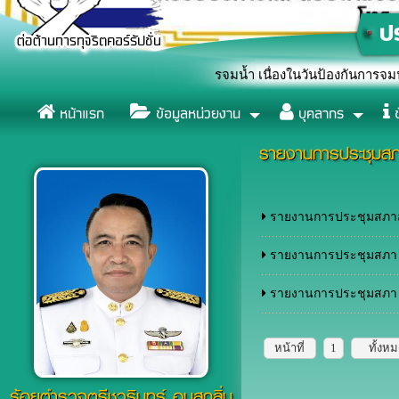
ดงสัญลักษณ์หยุดยั้งการจมน้ำ เนื่องในวันป้องกันการจมน้ำโลก (World
หน้าแรก
ข้อมูลหน่วยงาน
บุคลากร
ข
รายงานการประชุม
รายงานการประชุมสภาสมั
รายงานการประชุมสภา สมั
รายงานการประชุมสภา ค
หน้าที่
1
ทั้งห
ร้อยตำรวจตรีชวรินทร์ อบสุกลิ่น