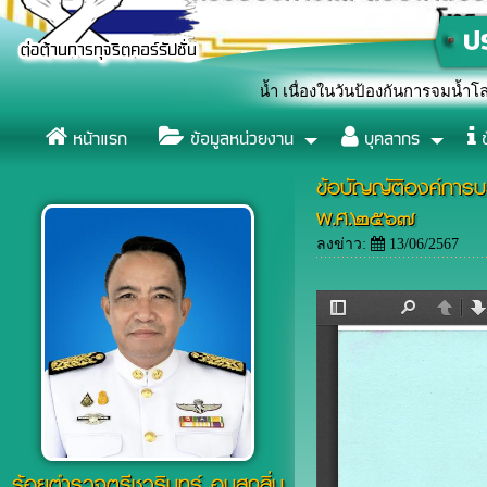
ักษณ์หยุดยั้งการจมน้ำ เนื่องในวันป้องกันการจมน้ำโลก (World Drown
หน้าแรก
ข้อมูลหน่วยงาน
บุคลากร
ข
ข้อบัญญัติองค์การ
พ.ศ.๒๕๖๗
ลงข่าว:
13/06/2567
ร้อยตำรวจตรีชวรินทร์ อบสุกลิ่น