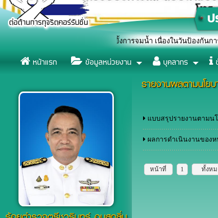
งแสดงสัญลักษณ์หยุดยั้งการจมน้ำ เนื่องในวันป้องกันการจมน้ำโลก (Wo
หน้าแรก
ข้อมูลหน่วยงาน
บุคลากร
ข
รายงานผลตามนโยบาย
แบบสรุปรายงานตามนโยบา
ผลการดำเนินงานของห
หน้าที่
1
ทั้งห
ร้อยตำรวจตรีชวรินทร์ อบสุกลิ่น