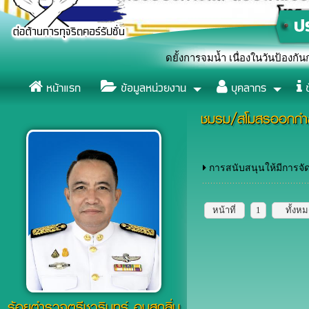
ลังแสดงสัญลักษณ์หยุดยั้งการจมน้ำ เนื่องในวันป้องกันการจมน้ำโลก (
หน้าแรก
ข้อมูลหน่วยงาน
บุคลากร
ข
ชมรม/สโมสรออกกำ
การสนับสนุนให้มีการจั
หน้าที่
1
ทั้งห
ร้อยตำรวจตรีชวรินทร์ อบสุกลิ่น