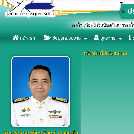
สัญลักษณ์หยุดยั้งการจมน้ำ เนื่องในวันป้องกันการจมน้ำโลก (World D
หน้าแรก
ข้อมูลหน่วยงาน
บุคลากร
ข
หัวหน้าส่วนราชการ
ร้อยตำรวจตรีชวรินทร์ อบสุกลิ่น