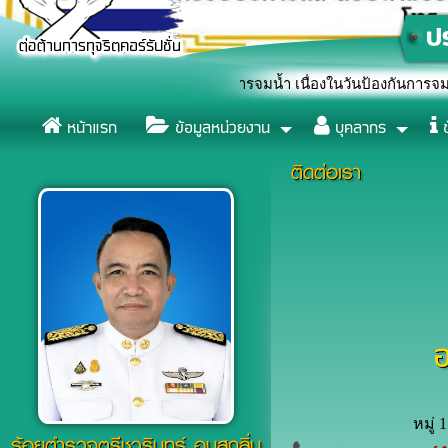
ดงสัญลักษณ์หยุดยั้งการจมน้ำ เนื่องในวันป้องกันการจมน้ำโลก (World
หน้าแรก
ข้อมูลหน่วยงาน
บุคลากร
ข
ติดต่อเรา
หมู่
ร้อยตำรวจตรีชวรินทร์ อบสุกลิ่น