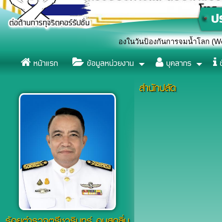
หยุดยั้งการจมน้ำ เนื่องในวันป้องกันการจมน้ำโลก (World Drowning P
หน้าแรก
ข้อมูลหน่วยงาน
บุคลากร
ข
สำนักปลัด
ร้อยตำรวจตรีชวรินทร์ อบสุกลิ่น